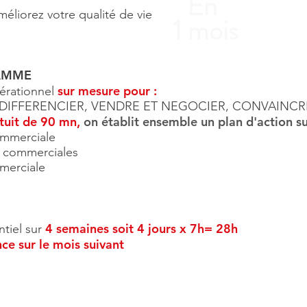
En
éliorez votre qualité de vie
1 mois
AMME
sur mesure pour :
rationnel
 DIFFERENCIER, VENDRE ET NEGOCIER, CONVAINC
atuit de 90 mn,
on établit ensemble un plan d'action su
ommerciale
 commerciales
merciale
4 semaines soit 4 jours x 7h= 28h
ntiel sur
nce sur le mois suivant